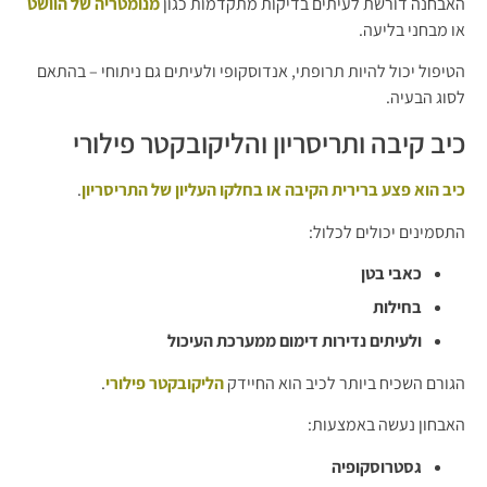
האבחנה דורשת לעיתים בדיקות מתקדמות כגון
מנומטריה של הוושט
או מבחני בליעה.
הטיפול יכול להיות תרופתי, אנדוסקופי ולעיתים גם ניתוחי – בהתאם
לסוג הבעיה.
כיב קיבה ותריסריון והליקובקטר פילורי
כיב הוא פצע ברירית הקיבה או בחלקו העליון של התריסריון
.
התסמינים יכולים לכלול:
כאבי בטן
בחילות
ולעיתים נדירות דימום ממערכת העיכול
הגורם השכיח ביותר לכיב הוא החיידק
הליקובקטר פילורי
.
האבחון נעשה באמצעות:
גסטרוסקופיה