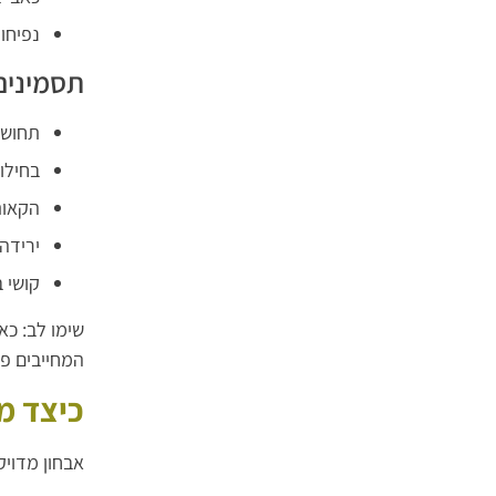
נפיחו
תסמינים
תחושת
בחילו
הקאות
ירידה
קושי 
שימו לב: כא
המחייבים פנ
כיצד מ
אבחון מדויק