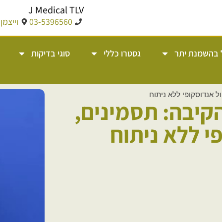
J Medical TLV
03-5396560
וייצמן 14, תל אבי
 בהשמנת יתר
גסטרו כללי
סוגי בדיקות
ל אנדוסקופי ללא ניתוח
קיבה: תסמינים,
י ללא ניתוח