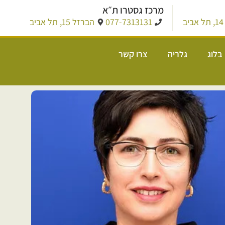
מרכז גסטרו ת״א
ב
077-7313131
הברזל 15, תל אביב
בלוג
גלריה
צרו קשר