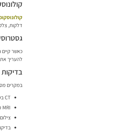
קולונוסק
קולונוסקופ
דלקות, צלקו
גסטרוסקו
כאשר קיים ח
להעריך את 
בדיקות 
במקרים מסוי
CT בטן
MRI מעי
צילום
בדיקות