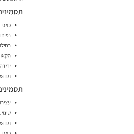
תסמינים 
כאבי 
נפיחו
בחילו
הקאו
ירידה
תחושת
תסמינים
עצירו
שינוי 
תחושת
כאבי ב