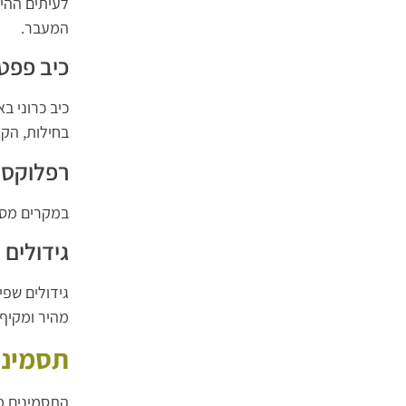
לעיתים ההי
המעבר.
כיב פפטי
כיב כרוני ב
בחילות, הק
רפלוקס 
במקרים מסו
גידולים
גידולים שפי
מהיר ומקיף.
תסמיני
התסמינים מ