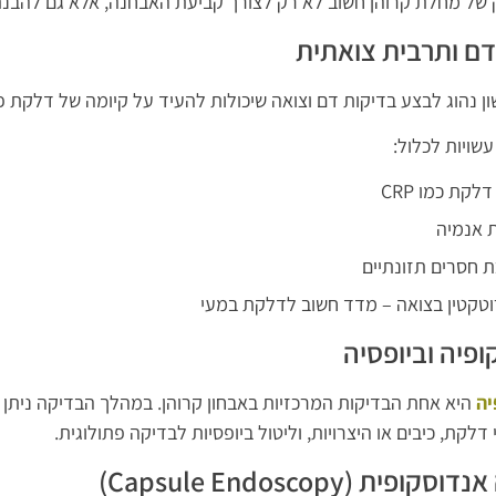
 של מחלת קרוהן חשוב לא רק לצורך קביעת האבחנה, אלא גם להבנת 
דם ותרבית צואתית
 נהוג לבצע בדיקות דם וצואה שיכולות להעיד על קיומה של דלקת פ
עשויות לכלול:
לקת כמו CRP
 אנמיה
 חסרים תזונתיים
טקטין בצואה – מדד חשוב לדלקת במעי
ופיה וביופסיה
יה
היא אחת הבדיקות המרכזיות באבחון קרוהן. במהלך הבדיקה ניתן
דלקת, כיבים או היצרויות, וליטול ביופסיות לבדיקה פתולוגית.
פית (Capsule Endoscopy)