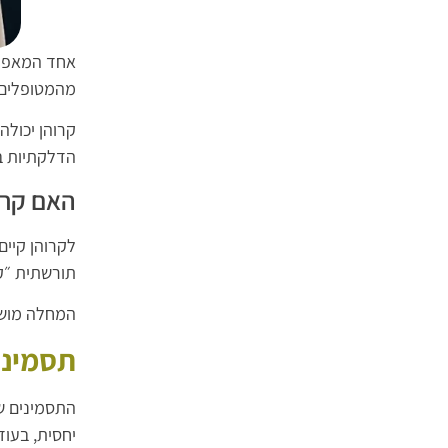
אחד המאפיי
מהמטופלים ע
הדלקתיות ב
האם קרו
לקרוהן קיים
תורשתית ״ק
המחלה מושפע
תסמיני
התסמינים ש
יחסית, בעו