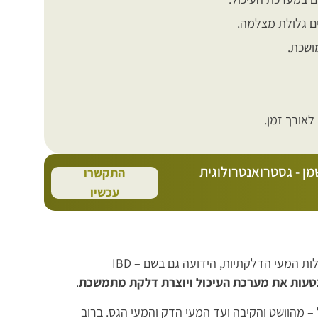
ים גלולת מצלמה.
ושכת.
מן - גסטרואנטרולוגית
התקשרו
עכשיו
מחלת קרוהן (Crohn's disease) היא מחלה דלקתית כרונית השייכת לקבוצת מחלות המעי הדלקתיות, הידועה גם בשם IBD –
טעות את מערכת העיכול ויוצרת דלקת מתמשכת
.
 – מהוושט והקיבה ועד המעי הדק והמעי הגס. ברוב