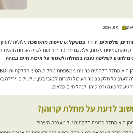
ישמן
יוני 9, 2026
וזרים
,
שלשולים
, ירידה
במשקל
או
עייפות מתמשכת
עלולים להפוך
רק מהתסמינים עצמם, אלא גם מחוסר הוודאות לגבי האבחנה והעתיד. 
ם להגיע לשליטה טובה במחלה ולשמור על איכות חיים גבוהה
.
ן
היא מחלה דלקתית כרונית ממשפחת מחלות המעי הדלקתיות (IBD), שבה
 לערב כל חלק בצינור העיכול ולגרום לכאבי בטן, שלשולים, ירידה במ
יע להפוגה (רמיסיה) ולנהל חיים מלאים.
שוב לדעת על מחלת קרוהן?
הן היא מחלה כרונית דלקתית של מערכת העיכול.
לה יכולה לערב את המעי הדק, המעי הגס ולעיתים גם אזורים נוספי