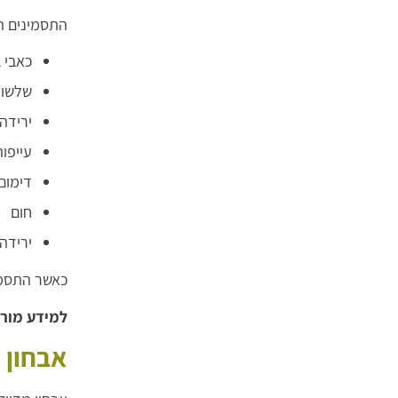
התסמינים הש
כאבי 
שלשול
ירידה
עייפו
דימום
חום
ירידה 
כאשר התסמי
למידע מור
אבחון 