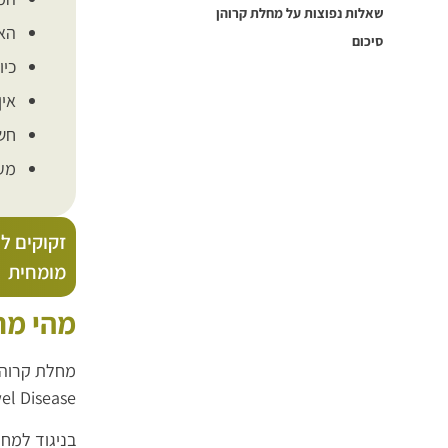
שאלות נפוצות על מחלת קרוהן
האב
סיכום
כיו
אין
חשו
מעקב 
זקוקים לא
מומחית
מהי מח
ry Bowel Disease
בניגוד למחל