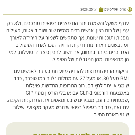
פרופ׳ סיגל פישמן
יוני 25, 2026
עודף משקל והשמנת יתר הם מצבים רפואיים מורכבים, ולא רק
עניין של כוח רצון. אנשים רבים מנסים שוב ושוב דיאטות, פעילות
גופנית ותוכניות שונות, אך מתקשים לשמור על הירידה לאורך
זמן. בשנים האחרונות זריקות הרזיה הפכו לאחד הטיפולים
המדוברים ביותר בתחום, אך חשוב להבין כיצד הן פועלות, למי
הן מתאימות ומהן המגבלות של הטיפול.
זריקות הרזיה ותרופות להרזיה מיועדות בעיקר לאנשים עם
BMI מעל 30, או מעל 27 עם מחלות נלוות כמו סוכרת, כבד
שומני או יתר לחץ דם. רוב התרופות החדשות פועלות
באמצעות הורמוני GLP-1 עם או בלי הורמון נוסף GIP
,שמפחיתים רעב, מגבירים שובע ומאטים את התרוקנות הקיבה.
עם זאת, מדובר בטיפול רפואי שדורש מעקב מקצועי ושילוב
שינוי באורח החיים.