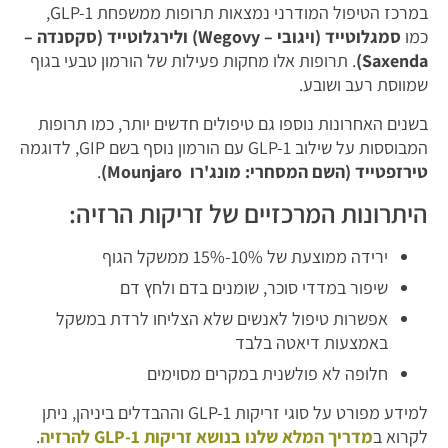
במרכז הטיפול המודרני נמצאות תרופות ממשפחת GLP-1,
כמו
סמגלוטייד (ויגובי – Wegovy)
ולירגלוטייד (סקסנדה –
Saxenda)
. תרופות אלו מחקות פעילות של הורמון טבעי בגוף
שמווסת רעב ושובע.
בשנים האחרונות נוספו גם טיפולים חדשים יותר, כמו תרופות
המבוססות על שילוב GLP-1 עם הורמון נוסף בשם GIP, לדוגמה
טירזפטייד (השם המסחרי: מונג'רו Mounjaro)
.
היתרונות המרכזיים של זריקות הרזיה:
ירידה ממוצעת של 10%-15% ממשקל הגוף
שיפור במדדי סוכר, שומנים בדם ולחץ דם
אפשרות טיפול לאנשים שלא הצליחו לרדת במשקל
באמצעות דיאטה בלבד
חלופה לא פולשנית במקרים מסוימים
למידע מפורט על סוגי זריקות GLP-1 וההבדלים ביניהן, ניתן
לקרוא ב
מדריך המלא שלנו בנושא זריקות GLP-1 להרזיה
.