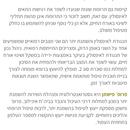
קיימות גם תרופות שונות שנועדו לשפר את רגישות התאים
לאינסולין. עם זאת, חשוב לזכור כי התרופות אינן מהוות תחליף
לשינוי באורח החיים, אלא הן כלי נוסף שניתן להשתמש בו כחלק
מטיפול משולב.
תנגודת לאינסולין והשמנת יתר הם שני מצבים רפואיים שמשפיעים
אחד על השני באופן הדוק, ומצריכים התייחסות רפואית. ניהול נכון
של תנגודת לאינסולין, בעיקר באמצעות ירידה במשקל ושינוי אורח
חיים, עשוי לשפר את המצב הבריאותי ולהפחית את הסיכון
למחלות כמו סוכרת סוג 2. מומלץ להיוועץ ברופא מומחה לצורך
בניית תוכנית טיפול מותאמת אישית, שתאפשר השגת תוצאות
מיטביות לאורך זמן.
פרופ׳ פישמן
היא גסטרואנטרולוגית ומנהלת השירות להשמנת
יתר במכון למחלות דרכי העיכול והכבד בביה״ח איכילוב. פרופ׳
פישמן מספקת ייעוץ לטיפול בהשמנת יתר, לרבות טיפול תרופתי
והליכים ניתוחיים. לקביעת פגישת ייעוץ התקשרו למספר הטלפון
בתחתית העמוד.