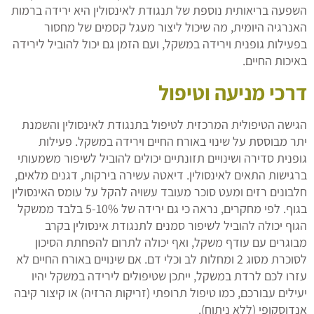
השפעה בריאותית נוספת של תנגודת לאינסולין היא ירידה ברמות
האנרגיה היומית, מה שיכול ליצור מעגל קסמים של מחסור
בפעילות גופנית וירידה במשקל, ועם הזמן גם יכול להוביל לירידה
באיכות החיים.
דרכי מניעה וטיפול
הגישה הטיפולית המרכזית לטיפול בתנגודת לאינסולין והשמנת
יתר מבוססת על שינוי באורח החיים וירידה במשקל. פעילות
גופנית סדירה ושינויים תזונתיים יכולים להוביל לשיפור משמעותי
ברגישות התאים לאינסולין. דיאטה עשירה בירקות, דגנים מלאים,
חלבונים רזים ומעט סוכר מעובד עשויה להקל על עומס האינסולין
בגוף. לפי מחקרים, נראה כי גם ירידה של 5-10% בלבד ממשקל
הגוף יכולה להוביל לשיפור סמנים לתנגודת אינסולין בקרב
מבוגרים עם עודף משקל, ואף יכולה לתרום להפחתת הסיכון
לסוכרת מסוג 2 ומחלות לב וכלי דם. אם שינויים באורח החיים לא
עזרו לכם לרדת במשקל, ייתכן שטיפולים לירידה במשקל יהיו
יעילים עבורכם, כמו טיפול תרופתי (זריקות הרזיה) או קיצור קיבה
אנדוסקופי (ללא ניתוח).