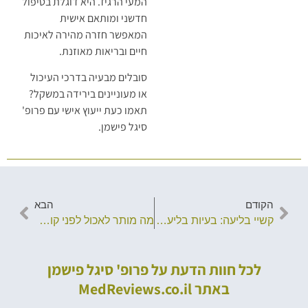
המעי הרגיז. היא דוגלת בטיפול
חדשני ומותאם אישית
המאפשר חזרה מהירה לאיכות
חיים ובריאות מאוזנת.
סובלים מבעיה בדרכי העיכול
או מעוניינים בירידה במשקל?
תאמו כעת ייעוץ אישי עם פרופ'
סיגל פישמן.
הקודם
הבא
קשיי בליעה: בעיות בליעה ואבחון רפואי
מה מותר לאכול לפני קולונוסקופיה?
לכל חוות הדעת על פרופ' סיגל פישמן
באתר MedReviews.co.il