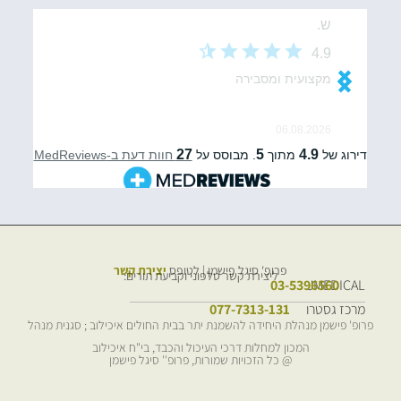
פרופ' סיגל פישמן | לטופס
יצירת קשר
ליצירת קשר טלפוני וקביעת תורים:
03-5396560
JMEDICAL
מרכז גסטרו
077-7313-131
פרופ' פישמן מנהלת היחידה להשמנת יתר בבית החולים איכילוב ; סגנית מנהל
המכון למחלות דרכי העיכול והכבד, בי"ח איכילוב
@ כל הזכויות שמורות, פרופ'' סיגל פישמן