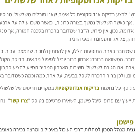
וץ" לבצע בדיקה אנדוסקופית כל אימת שאנו סובלים משלשול. מניסיו
ם. אך כאשר השלשול נמשך בצורה כרונית, וכאשר משכו עולה על ארבע
אדומה. נכון, אין פירוש הדבר שמדובר בהכרח בסכנה חמורה, אך מנגד
והן, צליאק ותסמונת המעי הרגיז.
שמדובר באחת התופעות הללו, אין להמתין ולחכות שהמצב יעבור. בד
ובר. המשוואה ברורה: אבחון ברור יוביל לטיפול מתאים. בדיקת הקול
בחן את הגורם לשלשול. חשיבות האבחון המהיר תסייע להציע פתרון 
יום, ולכן ברור ההכרח לטפל בבעיה, על אחת כמה וכמה כשמדובר בשל
 נוסף על נחיצות
בדיקות אנדוסקופיות
במקרים חריפים של שלשולי
 ייעוץ עם פרופ' סיגל פישמן, השאירו פרטיכם בטופס "
צרו קשר
" ונח
 פישמן
גנית מנהל המכון למחלות דרכי העיכול באיכילוב ומרצה בכירה באונ