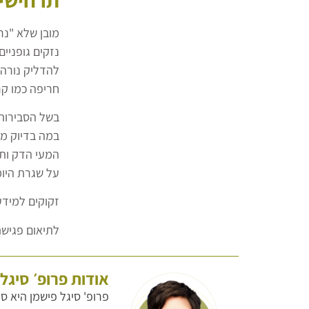
מובן שלא "נר
נזקים גופניי
להדליק נורה 
חריפה כמו קר
בשל הסבירות 
במה בדיוק מד
המעי הדק ותא
על שגרת היומ
זקוקים למידע
לתיאום פגישת
אודות פרופ׳ סיגל
פרופ' סיגל פישמן היא ס