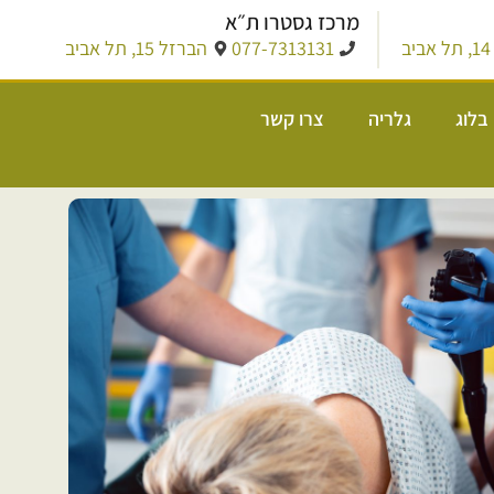
מרכז גסטרו ת״א
ב
077-7313131
הברזל 15, תל אביב
בלוג
גלריה
צרו קשר