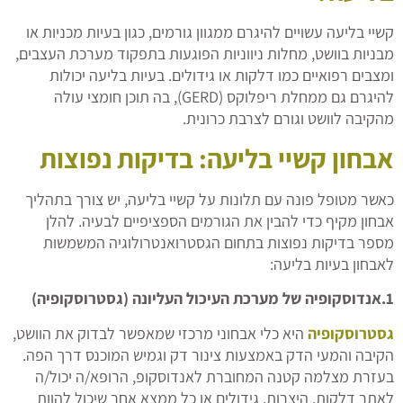
קשיי בליעה עשויים להיגרם ממגוון גורמים, כגון בעיות מכניות או
מבניות בוושט, מחלות ניווניות הפוגעות בתפקוד מערכת העצבים,
ומצבים רפואיים כמו דלקות או גידולים. בעיות בליעה יכולות
להיגרם גם ממחלת ריפלוקס (GERD), בה תוכן חומצי עולה
מהקיבה לוושט וגורם לצרבת כרונית.
אבחון קשיי בליעה: בדיקות נפוצות
כאשר מטופל פונה עם תלונות על קשיי בליעה, יש צורך בתהליך
אבחון מקיף כדי להבין את הגורמים הספציפיים לבעיה. להלן
מספר בדיקות נפוצות בתחום הגסטרואנטרולוגיה המשמשות
לאבחון בעיות בליעה:
1.אנדוסקופיה של מערכת העיכול העליונה (גסטרוסקופיה)
גסטרוסקופיה
היא כלי אבחוני מרכזי שמאפשר לבדוק את הוושט,
הקיבה והמעי הדק באמצעות צינור דק וגמיש המוכנס דרך הפה.
בעזרת מצלמה קטנה המחוברת לאנדוסקופ, הרופא/ה יכול/ה
לאתר דלקות, היצרות, גידולים או כל ממצא אחר שיכול להוות