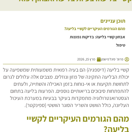
תוכן עניינים
מהם הגורמים העיקריים לקשיי בליעה?
אבחון קשיי בליעה: בדיקות נפוצות
טיפול
פרופ׳ סיגל פישמן
מרץ 15, 2026
קשיי בליעה (דיספגיה) הם בעיה רפואית משמעותית שמשפיעה על
יכולת הבליעה התקינה של מזון ונוזלים. מצבים אלה עלולים לגרום
לתחושת תקיעות או אי-נוחות בזמן האכילה והשתייה, ולעתים
להתפתחות סיבוכים בריאותיים נוספים. הפרעות בליעה בתחום
הגסטרואנטרולוגיה מתמקדות בעיקר בבעיות במערכת העיכול
העליונה, כולל הוושט והשריר הסוגר הוושטי (ספינקטר).
מהם הגורמים העיקריים לקשיי
בליעה?