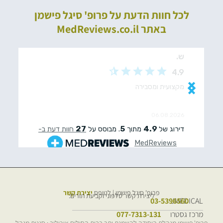
לכל חוות הדעת על פרופ' סיגל פישמן
באתר MedReviews.co.il
פרופ' סיגל פישמן | לטופס
יצירת קשר
ליצירת קשר טלפוני וקביעת תורים:
03-5396560
JMEDICAL
מרכז גסטרו
077-7313-131