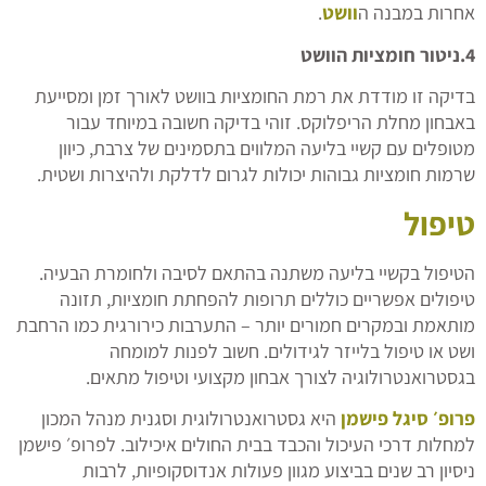
אחרות במבנה ה
וושט
.
4.ניטור חומציות הוושט
בדיקה זו מודדת את רמת החומציות בוושט לאורך זמן ומסייעת
באבחון מחלת הריפלוקס. זוהי בדיקה חשובה במיוחד עבור
מטופלים עם קשיי בליעה המלווים בתסמינים של צרבת, כיוון
שרמות חומציות גבוהות יכולות לגרום לדלקת ולהיצרות ושטית.
טיפול
הטיפול בקשיי בליעה משתנה בהתאם לסיבה ולחומרת הבעיה.
טיפולים אפשריים כוללים תרופות להפחתת חומציות, תזונה
מותאמת ובמקרים חמורים יותר – התערבות כירורגית כמו הרחבת
ושט או טיפול בלייזר לגידולים. חשוב לפנות למומחה
בגסטרואנטרולוגיה לצורך אבחון מקצועי וטיפול מתאים.
פרופ׳ סיגל פישמן
היא גסטרואנטרולוגית וסגנית מנהל המכון
למחלות דרכי העיכול והכבד בבית החולים איכילוב. לפרופ׳ פישמן
ניסיון רב שנים בביצוע מגוון פעולות אנדוסקופיות, לרבות