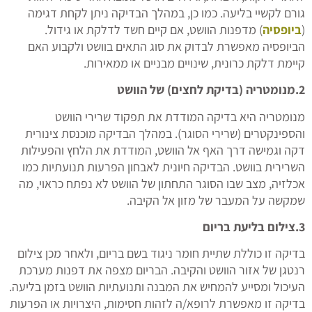
גורם לקשיי בליעה. כמו כן, במהלך הבדיקה ניתן לקחת דגימה
(
ביופסיה
) מדפנות הוושט, אם קיים חשד לדלקת או גידול.
הביופסיה מאפשרת לבדוק את סוג התאים בוושט ולקבוע האם
קיימת דלקת כרונית, שינויים מבניים או ממאירות.
2.מנומטריה (בדיקת לחצים) של הוושט
מנומטריה היא בדיקה המודדת את תפקוד שרירי הוושט
והספינקטרים (שרירי הסוגר). במהלך הבדיקה מוכנסת צינורית
דקה וגמישה דרך האף אל הוושט, המודדת את הלחץ והפעילות
השרירית בוושט. הבדיקה חיונית לאבחון הפרעות תנועתיות כמו
אכלזיה, מצב שבו הסוגר התחתון של הוושט לא נפתח כראוי, מה
שמקשה על המעבר של מזון אל הקיבה.
3.צילום בליעת בריום
בדיקה זו כוללת שתיית חומר ניגוד בשם בריום, ולאחר מכן צילום
רנטגן של אזור הוושט והקיבה. הבריום מצפה את דפנות מערכת
העיכול ומסייע להמחיש את המבנה ותנועתיות הוושט בזמן בליעה.
בדיקה זו מאפשרת לרופא/ה לזהות חסימות, היצרויות או הפרעות