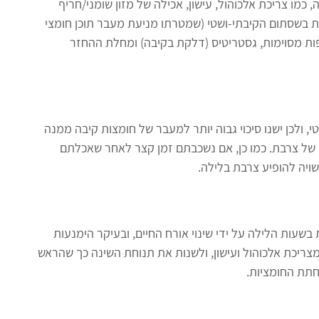
כמו צריכת אלכוהול, עישון, אכילה של מזון שומני/חריף
ית בשסתום הקיבתי-ושטי (שמטרתו מניעת מעבר תוכן חומצי
רופות מסוימות, גסטריטיס (דלקת בקיבה) ומחלת ההחזר
ולכן ישנו סיכוי גבוה יותר למעבר של חומצות קיבה ממנה
ה של צרבת. כמו כן, אם נשכבתם זמן קצר לאחר שאכלתם
שויה להופיע צרבת בלילה.
שעות הלילה על ידי שינוי אורח החיים, ובעיקר הימנעות
לפחות 4 שעות לפני השינה, להימנע מצריכת אלכוהול ועישון, ולשנות את תנוחת השינה כך שהראש
חתת החומציות.