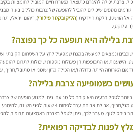
ל. צרבת יכולה להיגרם כתוצאה מאורח חיים המוביל לחומציות בקיבה, 
גורמים נוספים שיכולים להוביל להופעה של צרבות כוללים בעיה מבנ
אל הוושט), דלקת חיידקית (
הליקובקטר פילורי
), זיהום ויראלי, ת
ריפלוקס).
ת בלילה היא תופעה כל כך נפוצה?
שוכבים ונמצאים למעשה במנח שמפעיל לחץ על השסתום הקיבתי-ושטי, 
ט. הישענות או התכופפות הן פעולות נוספות שיכולות לתרום להופע
ד אם הארוחה הייתה גדולה ו/או הכילה מזון שומני או מתובל/חריף, ע
ושים כשמופיעה צרבת בלילה?
יותר לטפל בבעיה היא קודם כל מניעה. ניתן למנוע הופעה של צרבת ב
ממזון מטוגן/שומני/חריף, אכילת ארוחת ערב 
ותר ביחס לגוף. מעבר לכך, ניתן לטפל בצרבת באמצעות תרופות להפ
לץ לפנות לבדיקה רפואית?