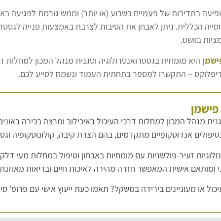
יעה בתדירות של פעמיים בשבוע (או יותר) וממש גורמת לפגיעה באיכו
סייה הכללית. ניתן לאבחן את הסיבות לצרבת באמצעות פנייה לגסטרוא
יות בוושט.
ישמן
היא מומחית בגסטרואנטרולוגיה וסגנית מנהל המכון למחלות דרכ
ריפלוקס – התקשרו למספר בתחתית העמוד ונשמח לסייע לכם.
 פישמן
גנית מנהל המכון למחלות דרכי העיכול באיכילוב ומרצה בכירה באונ
פולים אנדוסקופיים מתקדמים, בהם הצרת קיבה, קולונוסקופיה וגסט
לוגיות זעיר-פולשניות עם מומחיות באבחון וטיפול במחלות מעי דלק
י ומותאם אישית המאפשר חזרה מהירה לאיכות חיים ובריאות מאוזנת.
כול או מעוניינים בירידה במשקל? תאמו כעת ייעוץ אישי עם פרופ' סיג