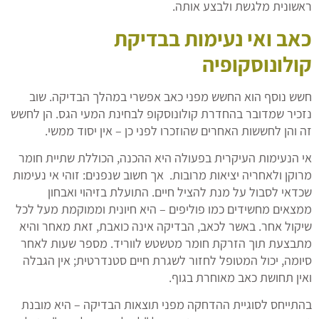
ראשונית מלגשת ולבצע אותה.
כאב ואי נעימות בבדיקת
קולונוסקופיה
חשש נוסף הוא החשש מפני כאב אפשרי במהלך הבדיקה. שוב
נזכיר שמדובר בהחדרת קולונוסקופ לבחינת המעי הגס. הן לחשש
זה והן לחששות האחרים שהוזכרו לפני כן – אין יסוד ממשי.
אי הנעימות העיקרית בפעולה היא ההכנה, הכוללת שתיית חומר
מרוקן ולאחריה יציאות מרובות. אך חשוב שנפנים: זוהי אי נעימות
שכדאי לסבול על מנת להציל חיים. התועלת בזיהוי ואבחון
ממצאים מחשידים כמו פוליפים – היא חיונית וממוקמת מעל לכל
שיקול אחר. באשר לכאב, הבדיקה אינה כואבת, זאת מאחר והיא
מתבצעת תוך הזרקת חומר מטשטש לווריד. מספר שעות לאחר
סיומה, יכול המטופל לחזור לשגרת חיים סטנדרטית; אין הגבלה
ואין תחושת כאב מאוחרת בגוף.
בהתייחס לסוגיית ההדחקה מפני תוצאות הבדיקה – היא מובנת