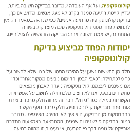
קולונוסקופיה
, ועל אף העובדה שמדובר בבדיקה חשובה ביותר,
עדיין קיימת רתיעה ממנה בקרב לא מעט אנשים. מדוע, אם כך,
בדיקת קולונוסקופיה מרתיעה אנשים? כפי שנראה במאמר זה, אין
לתחושת פחד מפני קולונוסקופיה סיבה מוצדקת. בשורה
התחתונה, יש אמת חשובה אחת: הבדיקה הזו עשויה להציל חיים.
יסודות הפחד מביצוע בדיקת
קולונוסקופיה
חלק מן החששות נשען על ההיבט הסמוי של רצון שלא לחשוב על
כך מלכתחילה; "כאבי הבטן והדימום נובעים ממקור אחר" וכד'-
אנו משננים לעצמנו. קולונוסקופיה נועדה לאבחן ממצאים
מחשידים במעי, ואנו לא רוצים מלכתחילה לחשוב על אפשרויות
הקשורות במילה כמו "גידול". דבר זה מהווה חלק מרכזי ביצירת
אותו פחד מבדיקת קולונוסקופיה. חלק מרכזי נוסף הקשור
בהתחמקות מן הבדיקה, הוא איך לא, ההיבט האינטימי. מדובר
כמובן בבדיקה פולשנית וחושפנית, המתבצעת באמצעות החדרת
אובייקט אל גופנו דרך פי הטבעת; אי נעימות זו מהווה רתיעה