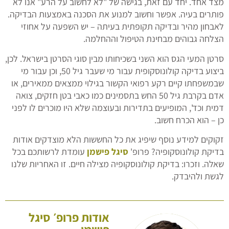
מצד אחד. יחד עם זאת, בגישה של "לא לחשוב על הרע" אנו לא
פותרים בעיה. אפשר וחשוב למנוע את הסכנה באמצעות הבדיקה.
לאבחון מהיר ובדיקה תקופתית בעיתה – יש השפעה על אחוזי
הצלחה גבוהים מבחינת הטיפול וההחלמה.
סרטן המעי הגס הוא השני בשכיחותו מבין סוגי הסרטן בישראל. לכן,
ביצוע בדיקה קולונוסקופית עבור מי שעבר גיל 50, וכן עבור מי
שבמשפחתו קיים רקע רפואי הקשור בגילוי ממצאים ממאירים, או
אדם בקרבת גיל 50 החש בתסמינים כמו כאבי בטן חזקים, צואה
דמית וכד', המופיעים בתדירות ובעוצמה שלא היו מוכרים לו לפני
כן – הוא הכרח חשוב.
זקוקים למידע נוסף שיפיג את כל החששות הלא מוצדקים אודות
בדיקת קולונוסקופיה? פרופ'
סיגל פישמן
עומדת לרשותכם בכל
שאלה. וזכרו: בדיקת קולונוסקופיה מצילה חיים. זו האחריות שלנו
לגשת ולהיבדק.
אודות פרופ׳ סיגל