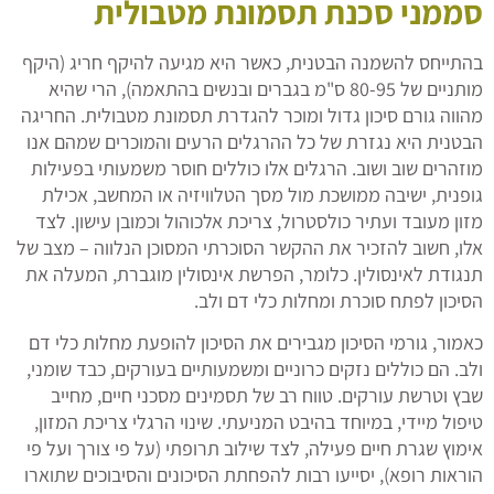
סממני סכנת תסמונת מטבולית
בהתייחס להשמנה הבטנית, כאשר היא מגיעה להיקף חריג (היקף
מותניים של 80-95 ס"מ בגברים ובנשים בהתאמה), הרי שהיא
מהווה גורם סיכון גדול ומוכר להגדרת תסמונת מטבולית. החריגה
הבטנית היא נגזרת של כל ההרגלים הרעים והמוכרים שמהם אנו
מוזהרים שוב ושוב. הרגלים אלו כוללים חוסר משמעותי בפעילות
גופנית, ישיבה ממושכת מול מסך הטלוויזיה או המחשב, אכילת
מזון מעובד ועתיר כולסטרול, צריכת אלכוהול וכמובן עישון. לצד
אלו, חשוב להזכיר את ההקשר הסוכרתי המסוכן הנלווה – מצב של
תנגודת לאינסולין. כלומר, הפרשת אינסולין מוגברת, המעלה את
הסיכון לפתח סוכרת ומחלות כלי דם ולב.
כאמור, גורמי הסיכון מגבירים את הסיכון להופעת מחלות כלי דם
ולב. הם כוללים נזקים כרוניים ומשמעותיים בעורקים, כבד שומני,
שבץ וטרשת עורקים. טווח רב של תסמינים מסכני חיים, מחייב
טיפול מיידי, במיוחד בהיבט המניעתי. שינוי הרגלי צריכת המזון,
אימוץ שגרת חיים פעילה, לצד שילוב תרופתי (על פי צורך ועל פי
הוראות רופא), יסייעו רבות להפחתת הסיכונים והסיבוכים שתוארו