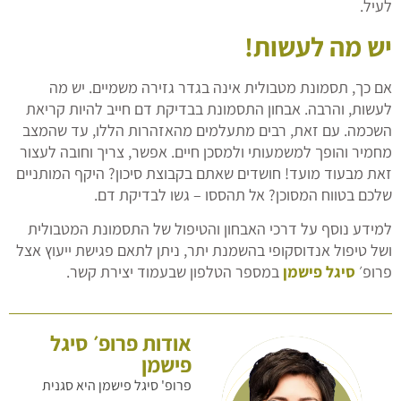
לעיל.
יש מה לעשות!
אם כך, תסמונת מטבולית אינה בגדר גזירה משמיים. יש מה
לעשות, והרבה. אבחון התסמונת בבדיקת דם חייב להיות קריאת
השכמה. עם זאת, רבים מתעלמים מהאזהרות הללו, עד שהמצב
מחמיר והופך למשמעותי ולמסכן חיים. אפשר, צריך וחובה לעצור
זאת מבעוד מועד! חושדים שאתם בקבוצת סיכון? היקף המותניים
שלכם בטווח המסוכן? אל תהססו – גשו לבדיקת דם.
למידע נוסף על דרכי האבחון והטיפול של התסמונת המטבולית
ושל טיפול אנדוסקופי בהשמנת יתר, ניתן לתאם פגישת ייעוץ אצל
פרופ׳
סיגל פישמן
במספר הטלפון שבעמוד יצירת קשר.
אודות פרופ׳ סיגל
פישמן
פרופ' סיגל פישמן היא סגנית