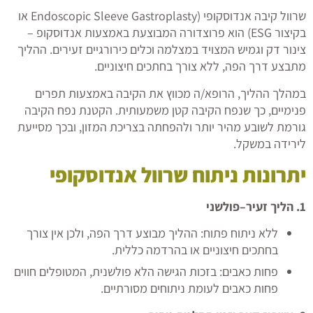
שרוול קיבה אנדוסקופי (Endoscopic Sleeve Gastroplasty או
בקיצור ESG) הוא פרוצדורה המבוצעת באמצעות אנדוסקופ –
צינור דק וגמיש המצויד במצלמה וכלים כירורגיים זעירים. ההליך
מתבצע דרך הפה, ללא צורך בחתכים חיצוניים.
במהלך ההליך, הרופא/ה מכווץ את הקיבה באמצעות תפרים
פנימיים, כך שנפח הקיבה קטן משמעותית. הקטנת נפח הקיבה
גורמת לשובע מהיר יותר ולהפחתה בצריכת המזון, ובכך מסייעת
לירידה במשקל.
יתרונות ניתוח שרוול אנדוסקופי
1.
הליך זעיר
–
פולשני
ללא ניתוח פתוח: ההליך מבוצע דרך הפה, ולכן אין צורך
בחתכים חיצוניים או בהרדמה כללית.
פחות כאבים: בזכות הגישה הלא פולשנית, המטופלים חווים
פחות כאבים לעומת ניתוחים מסורתיים.