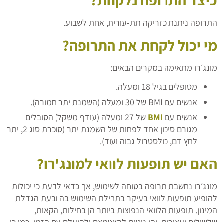
כיצד התרופה נלקחת?
התרופה ניתנת כזריקה תת-עורית, אחת לשבוע.
מי יכול לקחת את התרופה?
מונג׳רו מתאימה במקרים הבאים:
מטופלים בגיל 18 ומעלה.
אנשים עם BMI של 30 ומעלה (השמנת יתר חמורה).
אנשים עם
BMI
של 27 ומעלה (עודף משקל) הסובלים
מגורם סיכון אחד לפחות של השמנת יתר (סוכרת סוג 2, יתר
לחץ דם, כולסטרול גבוה ועוד).
האם יש תופעות לוואי למונג'רו?
מונג׳רו נחשבת תרופה בטוחה לשימוש, אך כדאי לדעת כי יכולות
להופיע תופעות לוואי בעיקר בתחילת השימוש בה ובעת הגדלת
המינון. תופעות הלוואי הנפוצות ביותר הן בחילות, הקאות,
שלשולים ועצירות, והן נוטות להצטמצם ולהיעלם עם הזמן. כמו כן,