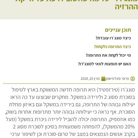
ההרזיה
תוכן עניינים
כיצד מונג׳רו עובדת?
כיצד התרופה נלקחת?
מי יכול לקחת את התרופה?
האם יש תופעות לוואי למונג'רו?
פרופ׳ סיגל פישמן
מרץ 15, 2026
מונג׳רו (טירזפטיד) היא תרופה חדשה המשווקת בארץ לטיפול
בסוכרת מסוג 2 ולירידה במשקל. מחקרים שבוצעו עד כה הראו
יעילות גבוהה של התרופה, גם בירידה במשקל וגם באיזון מחלת
הסוכרת. אף נראה כי יעילותה גבוהה יותר מתרופות אחרות בשוק,
כמו אוזמפיק. התרופה יכולה להוביל לירידה ניכרת במשקל (מעל
20% מהמשקל), להפחתה משמעותית בסיכון לסוכרת מסוג 2
בקרב אנשים הנמצאים במצב של טרום-סוכרת וכן לשיפור ערכי