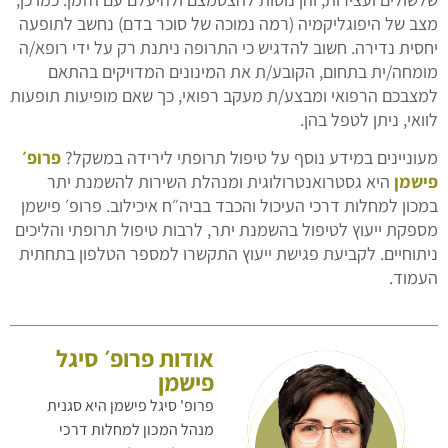
מצב של היפוגליקמיה (רמה נמוכה של סוכר בדם) נחשב לתופעה
יחסית נדירה. חשוב להדגיש כי התרופה ניתנת רק על ידי רופא/ה
מומחה/ית בתחום, הקובע/ת את המינונים המדויקים בהתאם
למצבכם הרפואי ומבצע/ת מעקב רפואי, כך שאם מופיעות תופעות
לוואי, ניתן לטפל בהן.
מעוניינים במידע נוסף על טיפול תרופתי לירידה במשקל?
פרופ׳
פישמן
היא גסטרואנטרולוגית ומנהלת השירות להשמנת יתר
במכון למחלות דרכי העיכול והכבד בביה״ח איכילוב. פרופ׳ פישמן
מספקת ייעוץ לטיפול בהשמנת יתר, לרבות טיפול תרופתי והליכים
ניתוחיים. לקביעת פגישת ייעוץ התקשרו למספר הטלפון בתחתית
העמוד.
אודות פרופ׳ סיגל
פישמן
פרופ' סיגל פישמן היא סגנית
מנהל המכון למחלות דרכי