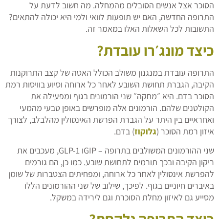
הסוכר אצל אנשים הסובלים מהמחלה. מה חשוב לדעת על
התרופה החדשה, האם יש תופעות לוואי ולמי היא יכולה להתאים?
התשובות לכל השאלות האלו במאמר זה.
כיצד מונג׳רו עובדת?
התרופה עובדת במנגנון משולב הכולל האטה של קצב התרוקנות
הקיבה, הגברת תחושת השובע לאחר כל ארוחה וסיוע בוויסות רמת
הסוכר בדם. היא ״מחקה״ שני הורמונים בגוף ומפעילה את
הקולטנים שלהם. הורמונים אלה מופרשים באופן טבעי מהמעי
ואחראיים בין היתר על הגברת הפרשת האינסולין מהלבלב, לצורך
איזון רמת הסוכר (
גלוקוז
) בדם.
שני ההורמונים המשולבים בתרופה – GIPו GLP-1, מעכבים את
ריקון הקיבה ובכך תורמים לתחושת שובע. כמו כן, הם גורמים
להפרשת אינסולין לאחר כל ארוחה, ומפחיתים הצטברות של שומן
באיברים חיוניים בגוף. לפיכך, שילוב של שני ההורמונים הללו
מסייע גם לאיזון מחלת הסוכרת וגם לירידה במשקל.