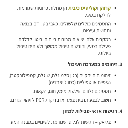
קרוהן
ו
קוליטיס כיבית
הן מחלות כרוניות שגורמות
לדלקת במעי.
התסמינים כוללים שלשולים, כאבי בטן, דם בצואה
ותחושת עייפות.
במקרים אלה, יציאות מרובות ביום הן ביטוי לדלקת
פעילה במעי, ודורשות טיפול ממושך ולעיתים טיפול
ביולוגי.
3. זיהומים במערכת העיכול
זיהומים חיידקיים (כגון סלמונלה, שיגלה, קמפילובקטר),
נגיפיים או טפיליים (כמו ג׳יארדיה).
תסמינים נלווים: שלשול מימי, חום, הקאות.
חשוב לבצע תרבית צואה או בדיקות PCR לזיהוי הגורם.
4. רגישות או אי-סבילות למזון
צליאק – רגישות לגלוטן שגורמת לשינויים במבנה המעי