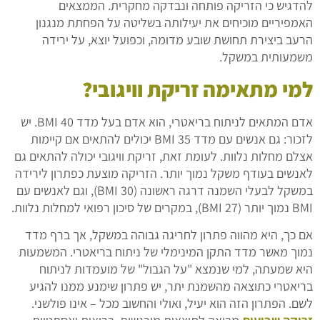
להדגיש כי הזריקה פותחה ונבדקה מחקרית. הממצאים
האמפיריים מוכיחים את יעילותה בשליטה על הפחתת מנגנון
הרעב ביצירת תחושת שובע מדומה, וכפועל יוצא, על ירידה
משמעותית במשקל.
למי מתאימה זריקת וויגובי?
אדם המתאים לניתוח בריאטרי, הוא אדם בעל מדד BMI 40. יש
לזכור: גם אנשים עם מדד BMI 35 יכולים להתאים אם קיימות
אצלם מחלות נלוות. לעומת זאת, זריקת וויגובי יכולה להתאים גם
לאנשים בעודף משקל נמוך יותר. הזריקה מוצעת כפתרון לירידה
במשקל לבעלי השמנה דרגה ראשונה (BMI 30), וגם לאנשים עם
BMI נמוך יותר (BMI 27), במקרים של סיכון רפואי למחלות נלוות.
אם כך, היא מהווה פתרון לחריגה גבוהה במשקל, אך ברף מדד
נמוך מאשר מדד התקן המינימלי של ניתוח בריאטרי. המשמעות
היא שמעתה, למי שנמצא "על הגבול" של מועמדות לניתוח
בריאטרי כתוצאה מהשמנת יתר, יש פתרון שימנע ממנו להגיע
לשם. הפתרון הזה הוא יעיל, ואולי והחשוב מכל – אינו פולשני.