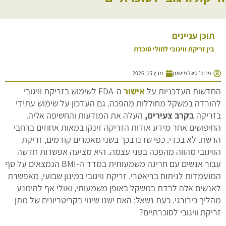
תוכן עניינים
בין זריקת וויגובי לחולי סוכרת
פרופ׳ סיגל פישמן
מרץ 15, 2026
החדשות העדכניות על
אישור
ה-FDA לשימוש בזריקת וויגובי
להורדה במשקל מחוללות מהפכה. גם העדכון על שימוש עתידי
בזריקה
בקרב צעירים,
העלה את המודעות והחשיפה אליה.
החיפושים אחר מידע אודות הזריקה זינקו במאות אחוזים ברחבי
הרשת. לא בכדי. כפי שדנו בכך בשני מאמרים קודמים, זריקת
הוויגובי מהווה מהפכה בפני עצמה. היא מציעה אפשרות חדשה
עבור אנשים עם חריגה משמעותית במדד ה-BMI הנמצאים על סף
המועמדות לניתוח בריאטרי. זריקת וויגובי במינון שבועי, מאפשרת
לאנשים אלה לרדת במשקל באופן משמעותי, ואולי אף להימנע
מהליך כירורגי. כעת נשאל: האם ישנו שינוי בקריטריונים של מתן
זריקת וויגובי לסוכרתיים?