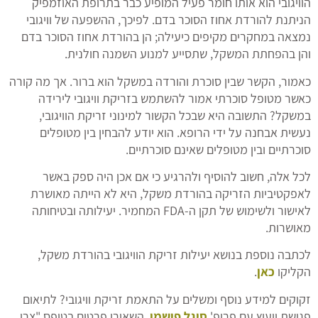
הוויגובי הוא אותו חומר פעיל המופיע כבר בתרופת האוזמפיק
הניתנת להורדת אחוז הסוכר בדם. לפיכך, ההשפעה של וויגובי
נמצאה במחקרים מקיפים כיעילה; הן בהורדת אחוז הסוכר בדם
והן בהפחתת המשקל, שתסייע למנוע השמנה חולנית.
כאמור, הקשר שבין סוכרת והורדה במשקל הוא ברור. אך מה קורה
כאשר מטופל סוכרתי אמור להשתמש בזריקת וויגובי לירידה
במשקל? התשובה היא שבכל הקשור למינוני זריקת הוויגובי,
נעשית אבחנה על ידי הרופא. הוא יודע להבחין בין מטופלים
סוכרתיים ובין מטופלים שאינם סוכרתיים.
לכל אלה, חשוב להוסיף ולהרגיע כי אם אכן היה ספק באשר
לאפקטיביות הזריקה בהורדת משקל, היא לא הייתה מאושרת
לאישור ולשימוש של תקן ה-FDA המחמיר. יעילותה ובטיחותה
מאושרות.
לכתבה נוספת בנושא יעילות זריקת הוויגובי בהורדת משקל,
הקליקו
כאן
.
זקוקים למידע נוסף ומשלים על התאמת זריקת וויגובי? לתיאום
פגישת ייעוץ עם פרופ'
סיגל פישמן
, השאירו פרטים בטופס "צרו