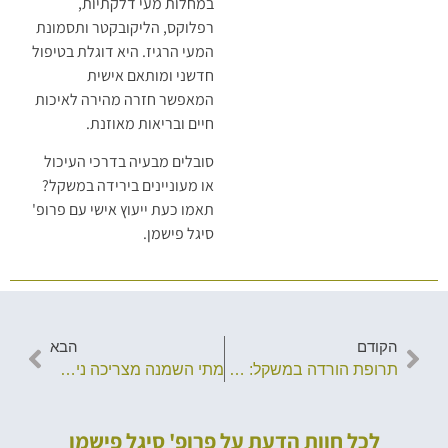
במחלות מעי דלקתיות,
רפלוקס, הליקובקטר ותסמונת
המעי הרגיז. היא דוגלת בטיפול
חדשני ומותאם אישית
המאפשר חזרה מהירה לאיכות
חיים ובריאות מאוזנת.
סובלים מבעיה בדרכי העיכול
או מעוניינים בירידה במשקל?
תאמו כעת ייעוץ אישי עם פרופ'
סיגל פישמן.
הקודם
הבא
תרופת הורדה במשקל: על זריקת וויגובי
מתי השמנה מצריכה ניתוח בריאטרי?
לכל חוות הדעת על פרופ' סיגל פישמן