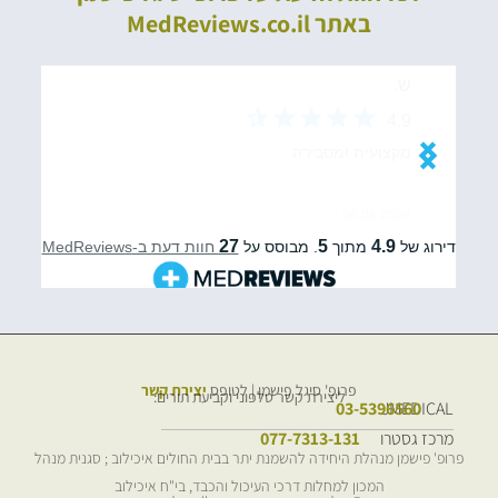
באתר MedReviews.co.il
פרופ' סיגל פישמן | לטופס
יצירת קשר
ליצירת קשר טלפוני וקביעת תורים:
03-5396560
JMEDICAL
מרכז גסטרו
077-7313-131
פרופ' פישמן מנהלת היחידה להשמנת יתר בבית החולים איכילוב ; סגנית מנהל
המכון למחלות דרכי העיכול והכבד, בי"ח איכילוב