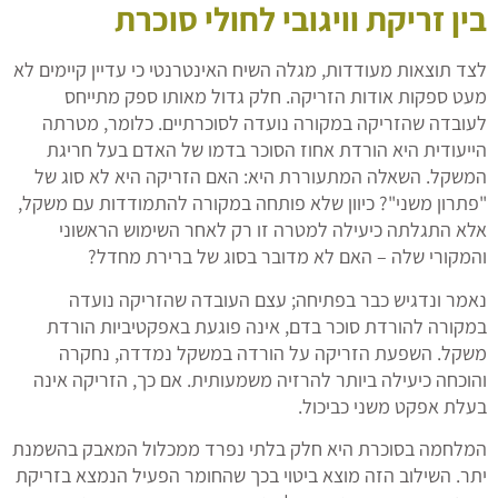
בין זריקת וויגובי לחולי סוכרת
לצד תוצאות מעודדות, מגלה השיח האינטרנטי כי עדיין קיימים לא
מעט ספקות אודות הזריקה. חלק גדול מאותו ספק מתייחס
לעובדה שהזריקה במקורה נועדה לסוכרתיים. כלומר, מטרתה
הייעודית היא הורדת אחוז הסוכר בדמו של האדם בעל חריגת
המשקל. השאלה המתעוררת היא: האם הזריקה היא לא סוג של
"פתרון משני"? כיוון שלא פותחה במקורה להתמודדות עם משקל,
אלא התגלתה כיעילה למטרה זו רק לאחר השימוש הראשוני
והמקורי שלה – האם לא מדובר בסוג של ברירת מחדל?
נאמר ונדגיש כבר בפתיחה; עצם העובדה שהזריקה נועדה
במקורה להורדת סוכר בדם, אינה פוגעת באפקטיביות הורדת
משקל. השפעת הזריקה על הורדה במשקל נמדדה, נחקרה
והוכחה כיעילה ביותר להרזיה משמעותית. אם כך, הזריקה אינה
בעלת אפקט משני כביכול.
המלחמה בסוכרת היא חלק בלתי נפרד ממכלול המאבק בהשמנת
יתר. השילוב הזה מוצא ביטוי בכך שהחומר הפעיל הנמצא בזריקת