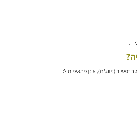
וד.
ה?
טריזפטייד (מונג'רו), אינן מתאימות ל: