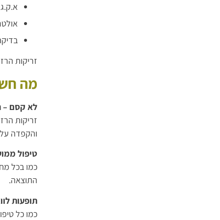
א.ק.ג.
אולטר
בדיקת
זריקות הרז
מה חשו
לא קסם – ת
זריקות הרזי
והקפדה על א
טיפול ממו
כמו בכל מח
התוצאה.
תופעות לווא
כמו כל טיפו