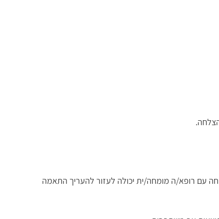
הצלחה.
לשנות אורח חיים ללא הצלחה משמעותית, ויש לכם BMI מעל 27 – שיחה עם רופא/ה מומחה/ית יכולה לעזור להעריך התאמה