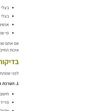
בעלי
בעלי BMI מעל 27 עם מחלות נלוות (כמו סוכרת סוג 2, יתר לחץ דם, כבד שומני, דום נשימה בשינה)
אנשים
מי שמ
אם אתם שואל
איכות החיים
בדיקות
לפני שמתחיל
1. הערכת מדדים גופניים
חישוב MI
מדידת
שקילת