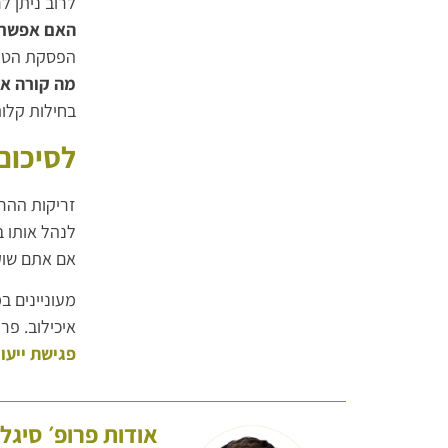
לרוב ניתן לראות ירידה הדרגתי
האם אפשר 
הפסקת הטיפו
מה קורה אם
בחילות קלות
לסיכום
זריקות ההרז
לנהל אותו ב
אם אתם שוקל
מעוניינים ב
איכילוב. פר
פגישת ייעו
אודות פרופ׳ סיגל