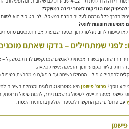
ת תוך 4-12 שבועות. עם שילוב תזונה ופעילות, התוצאות אף משתפרות.
להפסיק את הזריקות לאחר ירידה במשקל?
ל בדרך כלל גורמת לעלייה חוזרת במשקל. ולכן הטיפול הוא לטווח א
 מופיעות תופעות לוואי?
 או עייפות לרוב נעלמות תוך מספר שבועות. אם התסמינים מחמירים
: לפני שמתחילים – בדקו שאתם מוכנים
יה החדשות הן בשורה אמיתית לאנשים שמתקשים לרדת במשקל – אך הן
זהירות, בליווי מקצועי ותוך התאמה אישית מלאה.
ים להתחיל טיפול – התחילו בשיחה עם רופא/ת מומחה/ית בטיפול ב
מידע נוסף?
פרופ׳ פישמן
היא גסטרואנטרולוגית ומנהלת השירות להש
ופ׳ פישמן מספקת ייעוץ לטיפול בהשמנת יתר, לרבות טיפול תרופתי, זר
ץ
עם פרופ׳ פישמן התקשרו למספר הטלפון בתחתית העמוד.
 פישמן