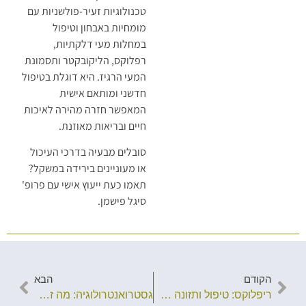
טכנולוגיות זעיר-פולשניות עם
מומחיות באבחון וטיפול
במחלות מעי דלקתיות,
רפלוקס, הליקובקטר ותסמונת
המעי הרגיז. היא דוגלת בטיפול
חדשני ומותאם אישית
המאפשר חזרה מהירה לאיכות
חיים ובריאות מאוזנת.
סובלים מבעיה בדרכי העיכול
או מעוניינים בירידה במשקל?
תאמו כעת ייעוץ אישי עם פרופ'
סיגל פישמן.
הקודם
הבא
ריפלוקס: טיפול ותזונה מומלצת להפחתת התסמינים
גסטרואנטרולוגיה: מה זה ומתי מומלץ לפנות לגסטרואנטרולוג/ית?