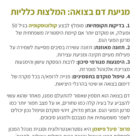
מניעת דם בצואה: המלצות כלליות
1. בדיקות תקופתיות:
מומלץ לבצע
קולונוסקופיה
בגיל 50
ומעלה, או מוקדם יותר אם קיימת היסטוריה משפחתית של
סרטן המעי הגס.
2. תזונה מאוזנת:
תזונה עשירה בסיבים מסייעת לשמירה על
פעילות מעיים תקינה ומניעת עצירות.
3. הימנעות מגורמי סיכון:
לרבות הפסקת עישון והימנעות
מצריכת אלכוהול מופרזת.
4. טיפול מוקדם בתסמינים:
פנייה לרופא/ה בכל מקרה של
דימום בצואה או שינוי בהרגלי היציאות.
דם בצואה הוא תסמין שאסור להתעלם ממנו, מאחר שהוא עשוי
להצביע על בעיה קלה כמו טחורים, או על מצב חמור יותר כמו
סרטן המעי הגס. אבחון מדויק, זיהוי מוקדם וטיפול נכון יכולים
לשפר משמעותית את מצבכם ולמנוע סיבוכים.
פרופ׳ סיגל פישמן
היא גסטרואנטרולוגית וסגנית מנהל המכון