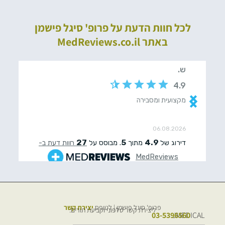
לכל חוות הדעת על פרופ' סיגל פישמן
באתר MedReviews.co.il
פרופ' סיגל פישמן | לטופס
יצירת קשר
ליצירת קשר טלפוני וקביעת תורים:
03-5396560
JMEDICAL