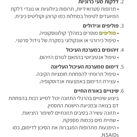
דלקות מעי כרוניות
• תרופות סטרואידיות, תרופות ביולוגיות או נוגדי דלקת
המיועדים לטיפול במחלות כמו קרוהן וקוליטיס כיבית.
פוליפים וגידולים
•
פוליפים
מוסרים במהלך קולונוסקופיה.
• טיפול כירורגי או אונקולוגי במקרה של גידול סרטני.
זיהומים במערכת העיכול
• טיפול אנטיביוטי בהתאם לגורם הזיהום.
דימום ממערכת העיכול העליונה
• טיפול תרופתי להפחתת חומציות הקיבה.
• עצירת הדימום באמצעות אנדוסקופיה.
שינויים באורח החיים
ביצוע שינויים בהרגלי התזונה יכול לסייע רבות בהפחתת
דם בצואה ובמניעת הישנות התסמין.
• תזונה עשירה בסיבים תזונתיים לשיפור היציאות.
• שתיית מים בכמות מספקת.
• הימנעות מתרופות המגברות את הסיכון לדימום, כמו
NSAIDs.