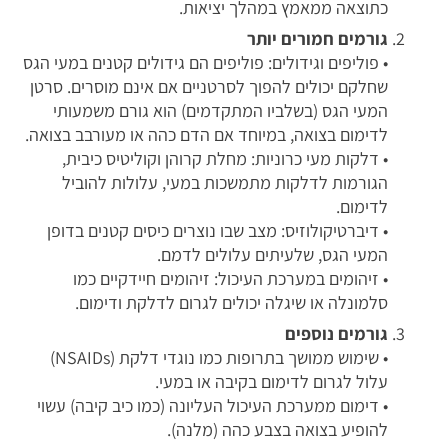
כתוצאה ממאמץ במהלך יציאות.
גורמים חמורים יותר
• פוליפים וגידולים: פוליפים הם גידולים קטנים במעי הגס
שחלקם יכולים להפוך לסרטניים אם אינם מוסרים. סרטן
המעי הגס (בשלביו המתקדמים) הוא גורם משמעותי
לדימום בצואה, במיוחד אם הדם כהה או מעורבב בצואה.
• דלקות מעי כרוניות: מחלת קרוהן וקוליטיס כיבית,
הגורמות לדלקות מתמשכות במעי, עלולות להוביל
לדימום.
• דיברטיקולוזיס: מצב שבו נוצרים כיסים קטנים בדופן
המעי הגס, שלעיתים עלולים לדמם.
• זיהומים במערכת העיכול: זיהומים חיידקיים כמו
סלמונלה או שיגלה יכולים לגרום לדלקת ודימום.
גורמים נוספים
• שימוש ממושך בתרופות כמו נוגדי דלקת (NSAIDs)
עלול לגרום לדימום בקיבה או במעי.
• דימום ממערכת העיכול העליונה (כמו כיב קיבה) עשוי
להופיע בצואה בצבע כהה (מלנה).