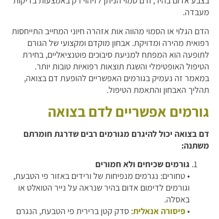
בצבע אדום בהיר, ודם סמוי הניתן לזיהוי רק באמצעות בדיקות
מעבדה.
הדם הגלוי או הסמוי מהווה אות אזהרה חיוני המחייב התייחסות
רפואית מהירה ומדויקת. אבחון מוקדם ומקצועי של הגורם
לתופעה הוא המפתח למניעת סיבוכים פוטנציאליים, בחירת
הטיפול האופטימלי והשגת תוצאות רפואיות טובות יותר.
במאמר זה נעמיק בגורמים האפשריים להופעת דם בצואה,
תהליך האבחון והתאמת הטיפול.
גורמים אפשריים לדם בצואה
דם בצואה יכול להיגרם מגורמים רבים שדרגת חומרתם
משתנה:
גורמים שכיחים ולא חמורים
• טחורים: נגרמים מנפיחות של ורידים באזור פי הטבעת,
וגורמים לדימום אדום בהיר שנראה על נייר הטואלט או
באסלה.
•
פיסורה אנאלית
: סדק קטן ברירית פי הטבעת, הנגרם