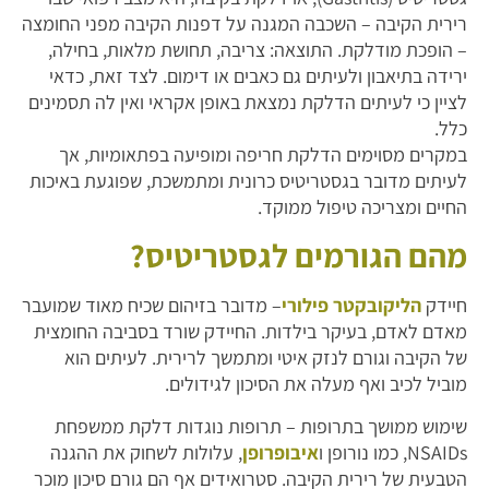
רירית הקיבה – השכבה המגנה על דפנות הקיבה מפני החומצה
– הופכת מודלקת. התוצאה: צריבה, תחושת מלאות, בחילה,
ירידה בתיאבון ולעיתים גם כאבים או דימום. לצד זאת, כדאי
לציין כי לעיתים הדלקת נמצאת באופן אקראי ואין לה תסמינים
כלל.
במקרים מסוימים הדלקת חריפה ומופיעה בפתאומיות, אך
לעיתים מדובר בגסטריטיס כרונית ומתמשכת, שפוגעת באיכות
החיים ומצריכה טיפול ממוקד.
מהם הגורמים לגסטריטיס?
חיידק
הליקובקטר פילורי
– מדובר בזיהום שכיח מאוד שמועבר
מאדם לאדם, בעיקר בילדות. החיידק שורד בסביבה החומצית
של הקיבה וגורם לנזק איטי ומתמשך לרירית. לעיתים הוא
מוביל לכיב ואף מעלה את הסיכון לגידולים.
שימוש ממושך בתרופות – תרופות נוגדות דלקת ממשפחת
NSAIDs, כמו נורופן ו
איבופרופן
, עלולות לשחוק את ההגנה
הטבעית של רירית הקיבה. סטרואידים אף הם גורם סיכון מוכר