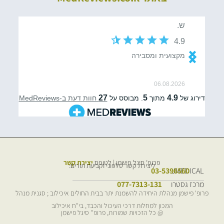
פרופ' סיגל פישמן | לטופס
יצירת קשר
ליצירת קשר טלפוני וקביעת תורים:
03-5396560
JMEDICAL
מרכז גסטרו
077-7313-131
פרופ' פישמן מנהלת היחידה להשמנת יתר בבית החולים איכילוב ; סגנית מנהל
המכון למחלות דרכי העיכול והכבד, בי"ח איכילוב
@ כל הזכויות שמורות, פרופ'' סיגל פישמן