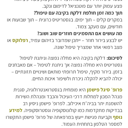
פצע עמוק יותר עם פוטנציאל לדימום ונקב.
תוך כמה זמן חולפת דלקת בקיבה עם טיפול?
במקרים קלים – תוך ימים. בגסטריטיס כרונית – תוך שבועות או
חודשים, עם מעקב צמוד.
מה עושים אם התסמינים חוזרים שוב ושוב?
יש לבצע בירור חוזר – ייתכן שמדובר בזיהום עמיד,
רפלוקס
או
מצב רפואי אחר שמצריך טיפול שונה.
לסיכום:
דלקת בקיבה היא מחלה נפוצה וניתנת לטיפול
גסטריטיס היא מחלה נפוצה אך ניתנת לטיפול – אם מאבחנים
בזמן. בירור מקיף, טיפול תרופתי מותאם ושינויים תזונתיים –
יכולה להביא להקלה ניכרת ולשיפור איכות החיים.
פרופ׳ סיגל פישמן
היא מומחית בגסטרואנטרולוגיה, סגנית
מנהל המכון למחלות דרכי העיכול והכבד ומנהלת השירות
להשמנת יתר בביה״ח איכילוב. לפרופ׳ פישמן ניסיון רב
בבדיקות מתקדמות כמו קולונוסקופיה וגסטרוסקופיה.
למידע
נוסף
וקביעת פגישת ייעוץ במרפאתה של פרופ׳ פישמן התקשרו
למספר הטלפון בתחתית העמוד.