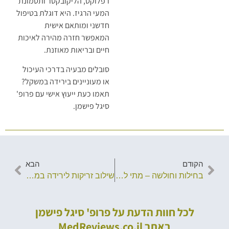
רפלוקס, הליקובקטר ותסמונת
המעי הרגיז. היא דוגלת בטיפול
חדשני ומותאם אישית
המאפשר חזרה מהירה לאיכות
חיים ובריאות מאוזנת.
סובלים מבעיה בדרכי העיכול
או מעוניינים בירידה במשקל?
תאמו כעת ייעוץ אישי עם פרופ'
סיגל פישמן.
הקודם
הבא
בחילות וחולשה – מתי לפנות לבדיקה רפואית?
שילוב זריקות לירידה במשקל עם שינוי באורח החיים – איך להבטיח הצלחה לאורך זמן?
לכל חוות הדעת על פרופ' סיגל פישמן
באתר MedReviews.co.il