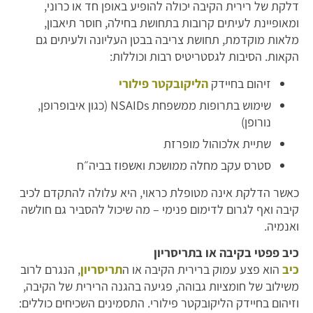
דלקת של רירית הקיבה יכולה להופיע באופן חד או כרוני,
ומאופיינת לעיתים קרובות בתחושת בחילה, חוסר תיאבון,
מלאות מוקדמת, תחושת צריבה בבטן העליונה ולעיתים גם
הקאות. הסיבות לגסטריטיס רבות וכוללות:
זיהום בחיידק
הליקובקטר פילורי
שימוש בתרופות ממשפחת NSAIDs (כגון איבופרופן,
נורופן)
שתיית אלכוהול מופרזת
סטרס עקב מחלה ממושכת ואשפוז בביה״ח
כאשר הדלקת אינה מטופלת כראוי, היא עלולה להתקדם לכיב
קיבה ואף לגרום לדימום פנימי – מה שיכול להסביר גם חולשה
ואנמיה.
כיב פפטי בקיבה או בתריסריון
כיב
הוא פצע עמוק ברירית הקיבה או ה
תריסריון
, הנגרם לרוב
משילוב של חומציות גבוהה, פגיעה בהגנה הרירית של הקיבה,
וזיהום בחיידק הליקובקטר פילורי. התסמינים השכיחים כוללים: