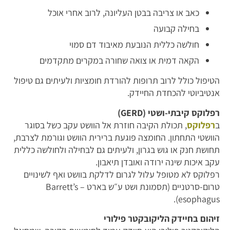
כאב או צריבה בבטן העליונה, לרוב אחרי אוכל
בחילה קבועה
חולשה כללית הנובעת מאיבוד דם סמוי
הקאה דמית או צואה שחורה במקרים מתקדמים
הטיפול כולל לרוב תרופות להורדת חומציות ולעיתים גם טיפול
אנטיביוטי להכחדת החיידק.
רפלוקס קיבתי-ושטי (GERD)
ב
רפלוקס
, תכולת הקיבה חוזרת אל הוושט עקב כשל בסוגר
הוושטי התחתון. החומצה פוגעת ברירית הוושט וגורמת לצרבת,
תחושת חנק או גוש בגרון, ולעיתים גם לבחילה ולחולשה כללית
עקב איכות שינה ירודה ואובדן תיאבון.
רפלוקס לא מטופל עלול לגרום לדלקת בוושט ואף לשינויים
טרום-סרטניים (תסמונת ושט ע״ש בארט – Barrett’s
esophagus).
זיהום בחיידק הליקובקטר פילורי