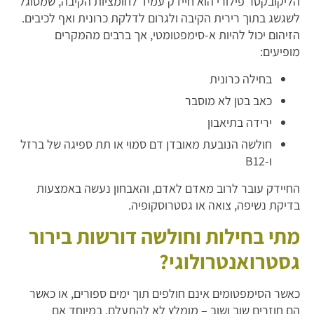
הליקובקטר פילורי הוא חיידק עמיד לחומציות הקיבה, שמסוגל
לשגשג בתוך רירית הקיבה ולגרום לדלקת כרונית ואף לכיבים.
הזיהום יכול להיות א-סימפטומטי, אך ברבים מהמקרים
מופיעים:
בחילה כרונית
כאב בטן לא מוסבר
ירידה בתיאבון
חולשה הנובעת מאובדן דם סמוי או תת ספיגה של ברזל
ו-B12
החיידק עובר לרוב מאדם לאדם, והאבחון נעשה באמצעות
בדיקת נשיפה, צואה או גסטרוסקופיה.
מתי בחילות וחולשה דורשות בירור
גסטרואנטרולוגי?
כאשר הסימפטומים אינם חולפים תוך ימים ספורים, או כאשר
הם חוזרים שוב ושוב – מומלץ לא להתעלם. במיוחד אם