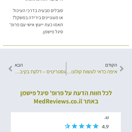
סובלים מבעיה בדרכי העיכול
או מעוניינים בירידה במשקל?
תאמו כעת ייעוץ אישי עם פרופ'
סיגל פישמן.
הקודם
הבא
איפה כדאי לעשות קולונוסקופיה? המדריך לבחירת המקום הנכון לבדיקה מצילת חיים
גסטריטיס – דלקת בקיבה: גורמים, תסמינים, אבחון וטיפול
לכל חוות הדעת על פרופ' סיגל פישמן
באתר MedReviews.co.il