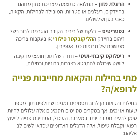
הרעלת מזון –
תחלואה כתוצאה מצריכת מזון מזוהם
בחיידקים, רעלנים או פטריות, המובילה לבחילות, הקאות,
כאבי בטן ושלשולים.
גסטריטיס –
דלקת של רירית הקיבה הנגרמת לרוב בשל
זיהום בחיידק ה
הליקובקטר פילורי
או בעקבות צריכה
ממושכת של תרופות כמו אספירין.
ריפלוקס קיבתי-ושטי –
חזרה של תוכן חומצי מהקיבה
לוושט שיכולה להתבטא בצרבות כרוניות ובחילות.
מתי בחילות והקאות מחייבות פנייה
לרופא/ה?
בחילות והקאות הן לרוב תסמינים זמניים שחולפים תוך מספר
שעות או ימים. אך במקרים מסוימים תסמינים אלה עלולים להיות
סימן לבעיה חמורה יותר במערכת העיכול, המחייבת פנייה לייעוץ
רפואי וקבלת טיפול. אלה הדגלים האדומים שכדאי לשים לב
אליהם: