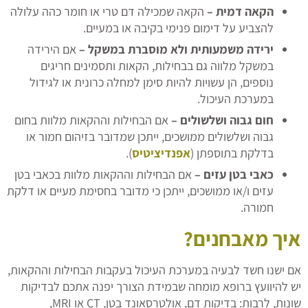
הקאה דמית –
הקאה שמכילה דם טרי או חומר כהה עלולה
להצביע על דימום פנימי בקיבה או במעיים.
ירידה משמעותית ולא מוסברת במשקל –
אם הירידה
במשקל מלווה גם בבחילות, הקאות ותסמינים חריגים
נוספים, הן עשויות להיות סימן למחלה כרונית או לגידול
במערכת העיכול.
חום גבוה ושלשולים –
אם הבחילות וההקאות מלוות בחום
גבוה ושלשולים ממושכים, ייתכן שמדובר בזיהום חמור או
בדלקת בתוספתן (
אפנדיציטיס
).
כאבי בטן עזים –
אם הבחילות וההקאות מלוות בכאבי בטן
עזים ו/או ממושכים, ייתכן כי מדובר בחסימת מעיים או דלקת
חמורה.
איך מאבחנים?
אם ישנו חשד לבעיה במערכת העיכול בעקבות הבחילות וההקאות,
יש להיוועץ ברופא מומחה שבמידת הצורך יפנה אתכם לבדיקות
שונות, לרבות: בדיקות דם, אולטרסאונד בטן, CT או MRI,