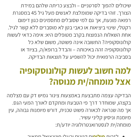
שיכולים להפוך לסרטניים – ולבצע כריתה שלהם במידת
הצורך. זוהי בדיקה שמומלצת לאנשים מעל גיל 45 במסגרת
רפואה מונעת, אך גם למי שסובלים מתסמינים כגון דימום
רקטלי, שינוי ביציאות או כאבי בטן לא מוסברים ללא קשר לגיל.
אחת השאלות הנפוצות בקרב מטופלים היא: איפה כדאי לעשות
קולונוסקופיה? התשובה אינה פשוטה, משום שלא כל
קולונוסקופיה זהה באיכותה – והבדל ברופא/ה, בציוד או
בסביבה הרפואית יכול להשפיע על תוצאות הבדיקה.
למה חשוב לעשות קולונוסקופיה
אצל מומחה/ית מנוסה?
הבדיקה עצמה מתבצעת באמצעות צינור גמיש דק עם מצלמה
בקצהו, שמוחדר דרך פי הטבעת ומתקדם לאורך המעי הגס.
אך מה שנראה לכאורה פשוט טכנית, דורש מיומנות גבוהה, עין
מיומנת וניסיון קליני עשיר.
מומחה/ית לגסטרואנטרולוגיה יודע/ת:
לזהות
פוליפ
ים קטנים ובעלי פוטנציאל ממאיר.