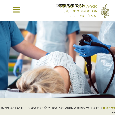
פרופ׳ סיגל פישמן
מומחית לגסטרואנטרולוגיה,
אנדוסקופיה מתקדמת
וטיפול בהשמנת יתר
דף הבית
»
איפה כדאי לעשות קולונוסקופיה? המדריך לבחירת המקום הנכון לבדיקה מצילת
חיים